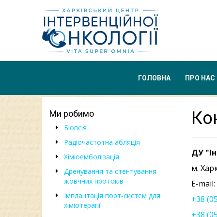
ГОЛОВНА
ПРО НАС
Ко
Ми робимо
Біопсія
Радіочастотна абляція
ДУ "Ін
Хіміоемболізація
м. Хар
Дренування та стентування
жовчних протоків
E-mail:
Імплантація порт-систем для
+38 (05
хіміотерапії
+38 (05