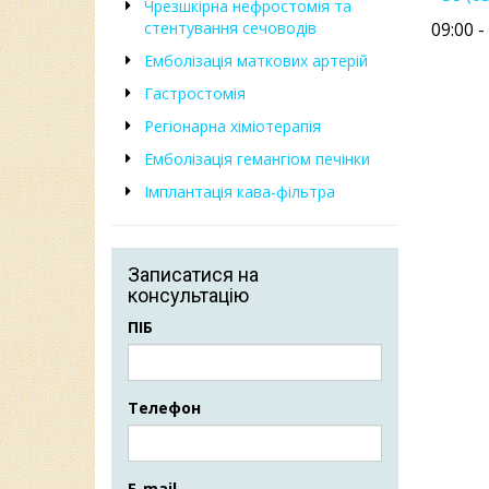
Чрезшкірна нефростомія та
стентування сечоводів
09:00 
Емболізація маткових артерій
Гастростомія
Регіонарна хіміотерапія
Емболізація гемангіом печінки
Імплантація кава-фільтра
Записатися на
консультацію
ПІБ
Телефон
E-mail