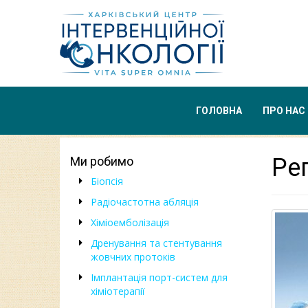
ГОЛОВНА
ПРО НАС
Рег
Ми робимо
Біопсія
Радіочастотна абляція
Хіміоемболізація
Дренування та стентування
жовчних протоків
Імплантація порт-систем для
хіміотерапії