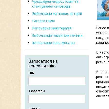
Чрезшкірна нефростомія та
стентування сечоводів
Емболізація маткових артерій
Гастростомія
Ранее 
Регіонарна хіміотерапія
установ
Емболізація гемангіом печінки
сосуд, 
количе
Імплантація кава-фільтра
В наст
ангиогр
Записатися на
регион
консультацію
Врач-и
ПІБ
рентге
произве
вводитс
Телефон
относи
анестез
E-mail