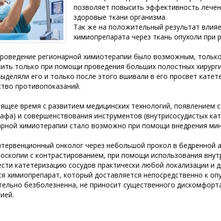
позволяет повысить эффективность лечени
здоровые ткани организма.
Так же на положительный результат влия
химиопрепарата через ткань опухоли при 
проведение регионарной химиотерапии было возможным, только
ить только при помощи проведения больших полостных хирурги
выделяли его и только после этого вшивали в его просвет кате
ство противопоказаний.
оящее время с развитием медицинских технологий, появлением 
афа) и совершенствования инструментов (внутрисосудистых кат
арной химиотерапии стало возможно при помощи внедрения мин
нтервенционный онколог через небольшой прокол в бедренной 
носкопии с контрастированием, при помощи использования внут
сти катетеризацию сосудов практически любой локализации и д
я химиопрепарат, который доставляется непосредственно к оп
тельно безболезненна, не приносит существенного дискомфорта
ией.