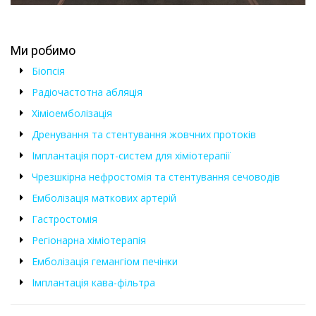
Ми робимо
Біопсія
Радіочастотна абляція
Хіміоемболізація
Дренування та стентування жовчних протоків
Імплантація порт-систем для хіміотерапії
Чрезшкірна нефростомія та стентування сечоводів
Емболізація маткових артерій
Гастростомія
Регіонарна хіміотерапія
Емболізація гемангіом печінки
Імплантація кава-фільтра