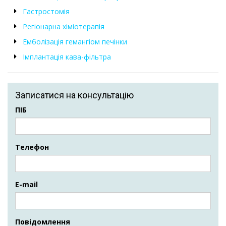
Гастростомія
Регіонарна хіміотерапія
Емболізація гемангіом печінки
Імплантація кава-фільтра
Записатися на консультацію
ПІБ
Телефон
E-mail
Повідомлення