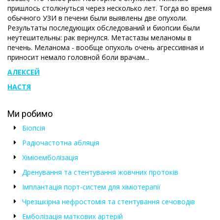
пришлось столкнуться через несколько лет. Тогда во время
обычного УЗИ в печени были выявлены две опухоли.
Результаты последующих обследований и биопсии были
неутешительны: рак вернулся. Метастазы меланомы в
печень. Меланома - вообще опухоль очень агрессивная и
приносит немало головной боли врачам...
АЛЕКСЕЙ
НАСТЯ
Ми робимо
Біопсія
Радіочастотна абляція
Хіміоемболізація
Дренування та стентування жовчних протоків
Імплантація порт-систем для хіміотерапії
Чрезшкірна нефростомія та стентування сечоводів
Емболізація маткових артерій