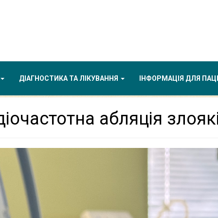
ДІАГНОСТИКА ТА ЛІКУВАННЯ
ІНФОРМАЦІЯ ДЛЯ ПАЦ
діочастотна абляція злояк