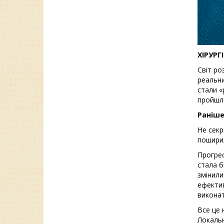
ХІРУРГ
Світ ро
реальни
стали «
пройшли
Раніше
Не секр
поширил
Прогрес
стала б
змінили
ефектив
виконат
Все це 
Локальн