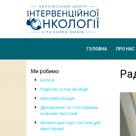
ГОЛОВНА
ПРО НАС
Ра
Ми робимо
Біопсія
Радіочастотна абляція
Хіміоемболізація
Дренування та стентування
жовчних протоків
Імплантація порт-систем для
хіміотерапії