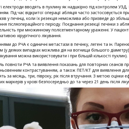
і електроди вводять в пухлину як надшкірно під контролем УЗД, КТ
ням. Під час відкритої операції абляція часто застосовується пр
зів у печінці, коли їх резекція неможлива або призведе до збіль
ня післяопераційного періоду. Поєднання резекції печінки з абл
льність при множинному полісегментарному ураженні. У пацієнті
ативою хірургічного лікування.
нями до РЧА є одиничні метастази в печінку, легені та ін. Паренх
см (у деяких випадках можлива дія на вогнища більшого діаметру),
ікування можна використовувати і при більшій кількості пухлин).
ь повноти РЧА та виявлення показань для повторних сеансів п
ньовенним контрастуванням, а також ПЕТ/КТ для виявлення діл
ть за місяць, три, півроку, рік після втручання. З метою оцінки 
их маркерів у крові безпосередньо до та через 21 день після ліку