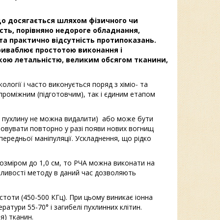
що досягається шляхом фізичного чи
ість, порівняно недороге обладнання,
а практично відсутність протипоказань.
 приваблює простотою виконання і
кою летальністю, великим обсягом тканини,
ології і часто виконується поряд з хіміо- та
проміжним (підготовчим), так і єдиним етапом
и пухлину не можна видалити) або може бути
товувати повторно у разі появи нових вогнищ
ередньої маніпуляції. Ускладнення, що рідко
озміром до 1,0 см, то РЧА можна виконати на
жливості методу в даний час дозволяють
стоти (450-500 КГц). При цьому виникає іонна
ратури 55-70° і загибелі пухлинних клітин.
я) тканин.