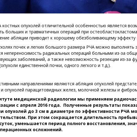
А костных опухолей отличительной особенностью является возм
ь больших и травматичных операций при остеобластокластомах
ение абляции приводит к хорошему обезболивающему эффекту п
холях почек и легких большого размера РЧА можно выполнять 
ся непереносимость радикальных операций больными из-за обще
твующих заболеваний, а также невозможность резекции из-за 
(опухоли единственной почки, одного легкого и т.д.).
ктивными направлениями являются абляция опухолей предстате
 и опухолей паращитовидных желез, молочной железы и фибром
итуте медицинской радиологии мы применяем радиочас
зации с апреля 2016 года. Полученные результаты пока
и опухолей до 3 см в диаметре по эффективности РЧА м
ельством. При этом сокращается длительность пребыва
суток, уменьшается период полного восстановления, зна
перационных осложнений.