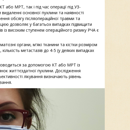
 або МРТ, так і під час операції під УЗ-
и видаленні основної пухлини та наявності
шення обсягу післяопераційної травми та
яцією дозволяє у багатьох випадках підвищити
в із високим ступенем операційного ризику РЧА є
іматозні органи, м'які тканини та кістки розміром
 кількість метастазів до 4-5 (у деяких випадках
роводиться за допомогою КТ або МРТ із
янок життєздатної пухлини. Дослідження
ефективності лікування визначають рівень
вання.