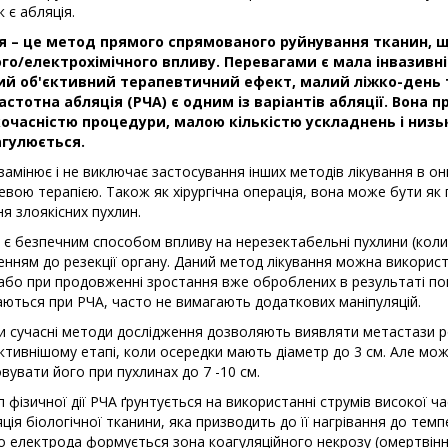
 є абляція.
я – це метод прямого спрямованого руйнування тканин, 
ого/електрохімічного впливу. Перевагами є мала інвазивн
й об'єктивний терапевтичний ефект, малий ліжко-день т
астотна абляція (РЧА) є одним із варіантів абляції. Вона
очасністю процедури, малою кількістю ускладнень і низь
гулюється.
замінює і не виключає застосування інших методів лікування в онк
вою терапією. Також як хірургічна операція, вона може бути як 
ня злоякісних пухлин.
 є безпечним способом впливу на нерезектабельні пухлини (кол
нням до резекції органу. Даний метод лікування можна викорис
або при продовженні зростання вже оброблених в результаті поп
аються при РЧА, часто не вимагають додаткових маніпуляцій.
и сучасні методи дослідження дозволяють виявляти метастази р
тивнішому етапі, коли осередки мають діаметр до 3 см. Але мо
вувати його при пухлинах до 7 -10 см.
 фізичної дії РЧА ґрунтується на використанні струмів високої ча
ція біологічної тканини, яка призводить до її нагрівання до темпе
 електрода формується зона коагуляційного некрозу (омертвінн