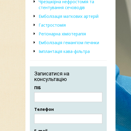
Чрезшкірна нефростомія та
стентування сечоводів
Емболізація маткових артерій
Гастростомія
Регіонарна хіміотерапія
Емболізація гемангіом печінки
Імплантація кава-фільтра
Записатися на
консультацію
ПІБ
Телефон
E-mail