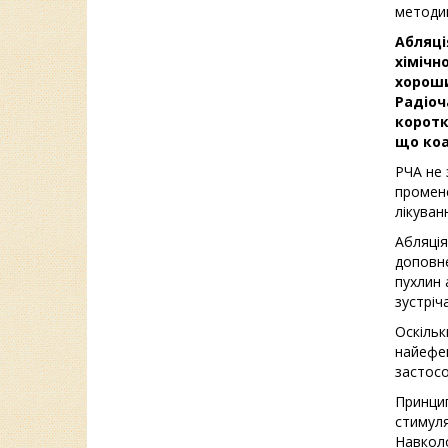
методик
Абляці
хімічн
хороши
Радіоч
коротк
що коа
РЧА не 
промене
лікуван
Абляція
доповне
пухлин 
зустріч
Оскільк
найефек
застосо
Принцип
стимуля
Навколо