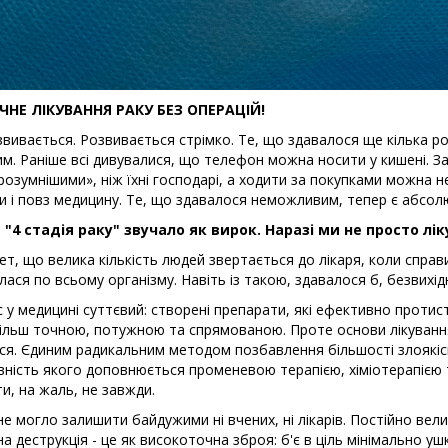
ІЧНЕ ЛІКУВАННЯ РАКУ БЕЗ ОПЕРАЦІЙ!
звивається. Розвивається стрімко. Те, що здавалося ще кілька р
м. Раніше всі дивувалися, що телефон можна носити у кишені. Зар
розумнішими», ніж їхні господарі, а ходити за покупками можна не
 і повз медицину. Те, що здавалося неможливим, тепер є абсол
 "4 стадія раку" звучало як вирок. Наразі ми не просто лік
ет, що велика кількість людей звертається до лікаря, коли справи
ася по всьому організму. Навіть із такою, здавалося б, безвих
 у медицині суттєвий: створені препарати, які ефективно проти
ільш точною, потужною та спрямованою. Проте основи лікування
ся. Єдиним радикальним методом позбавлення більшості злоякісни
ність якого доповнюється променевою терапією, хіміотерапією 
и, на жаль, не завжди.
не могло залишити байдужими ні вчених, ні лікарів. Постійно вел
а деструкція - це як високоточна зброя: б'є в ціль мінімально у