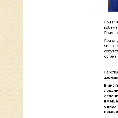
При РЧ
избежат
Примен
При опу
являть
сопутс
органа 
Перспе
железы
В инст
локали
лечени
вмешат
одних 
послео