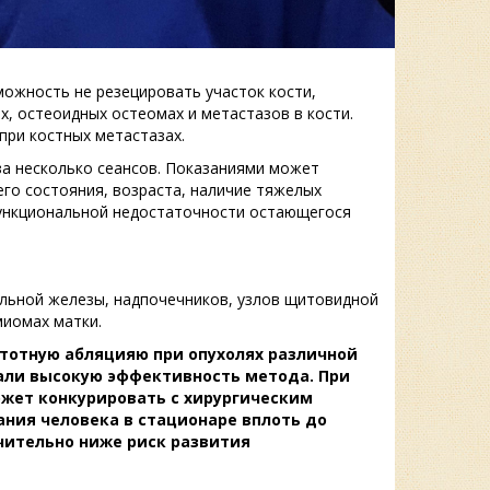
ожность не резецировать участок кости,
, остеоидных остеомах и метастазов в кости.
ри костных метастазах.
за несколько сеансов. Показаниями может
го состояния, возраста, наличие тяжелых
функциональной недостаточности остающегося
льной железы, надпочечников, узлов щитовидной
иомах матки.
тотную абляцияю при опухолях различной
зали высокую эффективность метода. При
ожет конкурировать с хирургическим
ния человека в стационаре вплоть до
чительно ниже риск развития