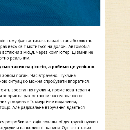
оків тому фантастикою, наразі стає абсолютно
аз весь світ міститься на долоні. Автомобілі
 встаючи з місця, через комп'ютер. Ці зміни не
ютно реальним.
уємо таких пацієнтів, а робимо це успішно.
 зовсім погані. Час втрачено. Пухлина
ідною ситуацією можна спробувати впоратися.
стоять зростанню пухлини, променева терапія
 хворих на рак останнім часом значно не
х утворень є їх хірургічне видалення,
тощо. Але радикальне втручання вдається
ися розробки методів локальної деструкції пухлин.
шкоджуючи навколишні тканини. Однією з таких