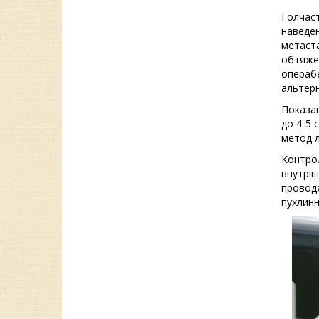
Голчаст
наведен
метаста
обтяжен
операбе
альтерн
Показан
до 4-5 
метод л
Контрол
внутріш
проводя
пухлинн